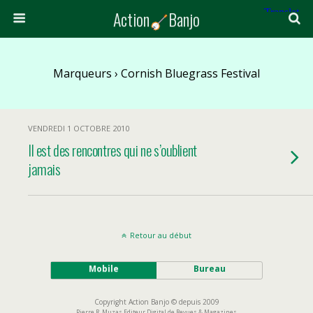
Action
Banjo
Marqueurs › Cornish Bluegrass Festival
VENDREDI 1 OCTOBRE 2010
Il est des rencontres qui ne s’oublient
jamais
Retour au début
Mobile
Bureau
Copyright Action Banjo © depuis 2009
Pierre R. Muzas Editeur Digital de Revues & Magazines